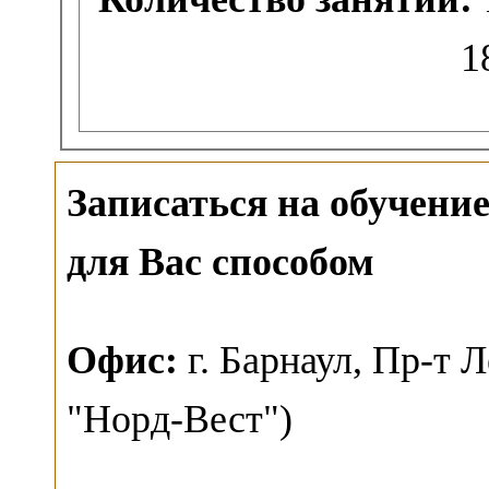
1
Записаться на обучен
для Вас способом
О
фис:
г. Барнаул,
Пр-т Л
"Норд-Вест")