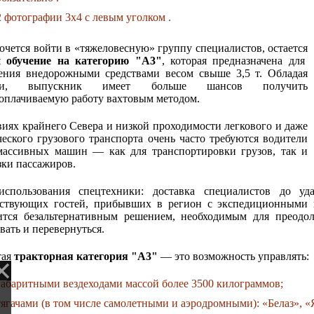
2 фотографии 3х4 с левым уголком .
хочется войти в «тяжеловесную» группу специалистов, остается
и обучение на категорию "A3"
, которая предназначена для
ения внедорожными средствами весом свыше 3,5 т. Обладая
ами, выпускник имеет больше шансов получить
оплачиваемую работу вахтовым методом.
виях крайнего Севера и низкой проходимости легкового и даже
ческого грузового транспорта очень часто требуются водители
массивных машин — как для транспортировки грузов, так и
зки пассажиров.
спользования спецтехники: доставка специалистов до уд
ствующих гостей, прибывших в регион с экспедиционными и
ится безальтернативным решением, необходимым для преодо
вать и перевернуться.
тая
тракторная категория "A3"
— это возможность управлять:
габаритными вездеходами массой более 3500 килограммов;
тягачами (в том числе самолетными и аэродромными): «Белаз», «