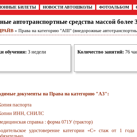
ИОННЫЕ БИЛЕТЫ
НОВОСТИ АВТОШКОЛЫ
ФОТОАЛЬБОМ
ые автотранспортные средства массой более 3.
-ДРАЙВ
» Права на категорию "AIII" (внедорожные автотранспортные
и обучения:
3 недели
Количество занятий:
76 ча
одимые документы на Права на категорию "A3":
Копия паспорта
Копии ИНН, СНИЛС
медицинская справка : форма 071У (трактор)
водительское удостоверение категории «С» стаж от 1 года
обязательно .