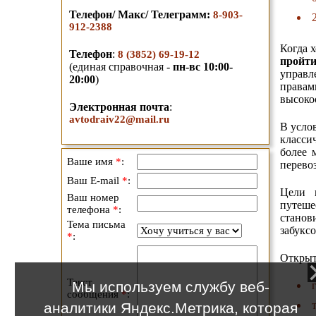
Телефон/ Макс/ Телеграмм
:
8-903-
912-2388
Когда 
Телефон
:
8 (3852) 69-19-12
пройт
(единая справочная -
пн-вс 10:00-
управл
20:00
)
прав
высоко
Электронная почта
:
avtodraiv22@mail.ru
В усло
класси
более 
Ваше имя
*
:
перево
Ваш E-mail
*
:
Цели и
Ваш номер
путеше
телефона
*
:
станов
Тема письма
забуксо
*
:
Откры
Текст
Мы используем службу веб-
сообщения
*
:
аналитики Яндекс.Метрика, которая