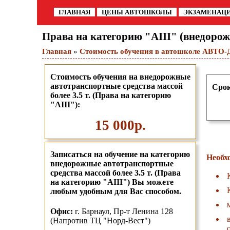
ГЛАВНАЯ
ЦЕНЫ АВТОШКОЛЫ
ЭКЗАМЕНАЦ
Права на категорию "AIII" (внедорожн
Главная
»
Стоимость обучения в автошколе АВТО
Стоимость обучения на внедорожные
автотранспортные средства массой
Срок
более 3.5 т. (Права на категорию
"AIII"):
15 000р.
Записаться на обучение на категорию
Необх
внедорожные автотранспортные
средства массой более 3.5 т. (Права
на категорию "AIII") Вы можете
любым удобным для Вас способом.
О
фис:
г. Барнаул,
Пр-т Ленина 128
(Напротив ТЦ "Норд-Вест")