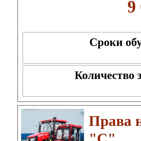
9
Сроки об
Количество 
Права 
"C"