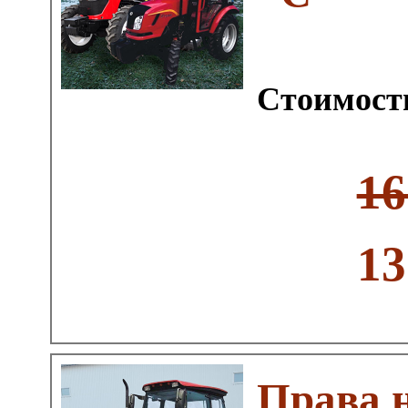
Стоимость
16
13
Права 