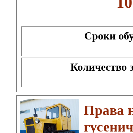
10
Сроки об
Количество 
Права 
гусени