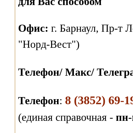
для Вас способом
О
фис:
г. Барнаул,
Пр-т Л
"Норд-Вест")
Телефон/ Макс/ Телег
8 (3852) 69-1
Телефон
:
(единая справочная -
пн-