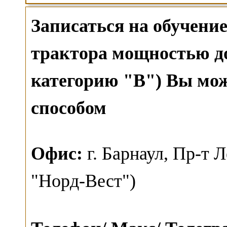
Записаться на обучени
трактора мощностью до 
категорию "B") Вы мо
способом
О
фис:
г. Барнаул,
Пр-т Л
"Норд-Вест")