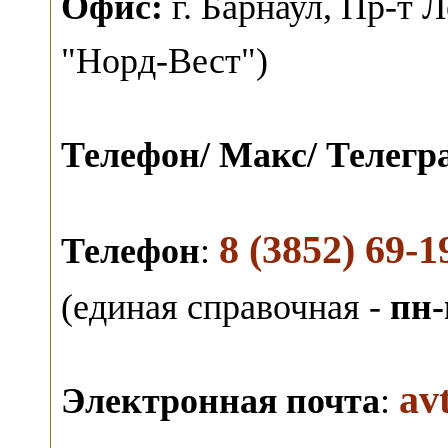
О
фис:
г. Барнаул,
Пр-т Л
"Норд-Вест")
Телефон/ Макс/ Телег
8 (3852) 69-1
Телефон
:
(единая справочная -
пн-
av
Электронная почта
: