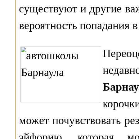
существуют и другие в
вероятность попадания в
Переоц
недавн
Барнау
корочк
может почувствовать р
эйфорию, которая м