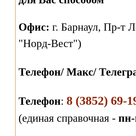
О
фис:
г. Барнаул,
Пр-т Л
"Норд-Вест")
Телефон/ Макс/ Телег
8 (3852) 69-1
Телефон
:
(единая справочная -
пн-