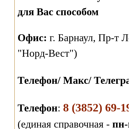
для Вас способом
О
фис:
г. Барнаул,
Пр-т Л
"Норд-Вест")
Телефон/ Макс/ Телег
8 (3852) 69-1
Телефон
:
(единая справочная -
пн-