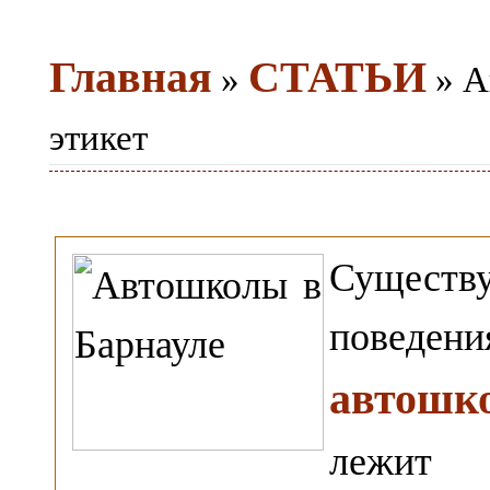
Главная
СТАТЬИ
»
» А
этикет
Существ
поведен
автошк
лежит 