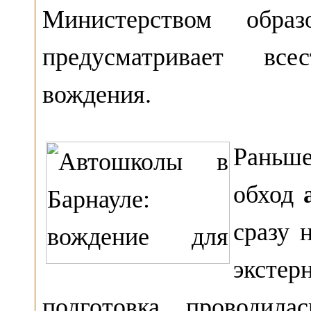
Министерством обр
предусматривает все
вождения.
Раньш
обход
сразу 
экст
подготовка проводила