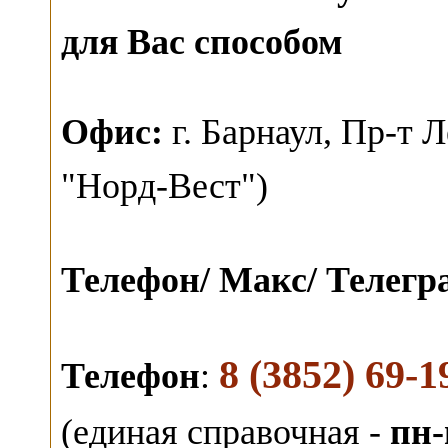
для Вас способом
О
фис:
г. Барнаул,
Пр-т Л
"Норд-Вест")
Телефон/ Макс/ Телег
8 (3852) 69-1
Телефон
:
(единая справочная -
пн-