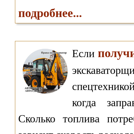
подробнее...
получ
Если
экскавато
спецтехник
когда запр
Сколько топлива потр