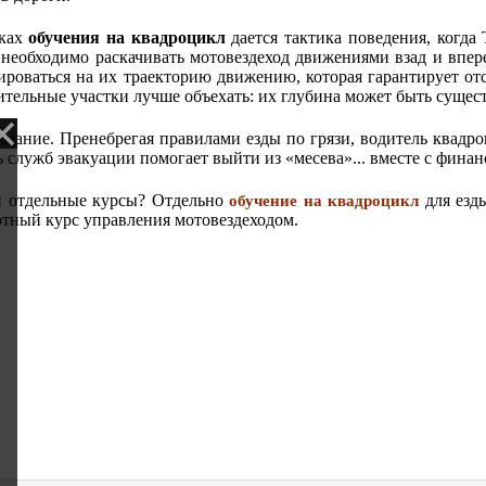
оках
обучения на квадроцикл
дается тактика поведения, когда 
 необходимо раскачивать мотовездеход движениями взад и впер
ироваться на их траекторию движению, которая гарантирует от
ительные участки лучше объехать: их глубина может быть сущест
ание. Пренебрегая правилами езды по грязи, водитель квадроц
 служб эвакуации помогает выйти из «месева»... вместе с фина
и отдельные курсы? Отдельно
для езды
обучение на квадроцикл
ртный курс управления мотовездеходом.