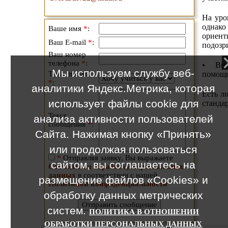
На ур
однако
Ваше имя
*
:
ориент
Ваш E-mail
*
:
подозр
Ваш номер
телефона
*
:
• Вним
Мы используем службу веб-
Тема письма
помощь
*
:
аналитики Яндекс.Метрика, которая
Есть л
использует файлы cookie для
станда
Текст
анализа активности пользователей
сообщения
*
:
Сайта. Нажимая кнопку «Принять»
или продолжая пользоваться
*
Отправляя заявку, Вы выражаете
сайтом, вы соглашаетесь на
Согласие на обработку персональных
данных
в соответствии с нашей
размещение файлов «Cookies» и
Политикой конфиденциальности
обработку данных метрических
систем.
ПОЛИТИКА В ОТНОШЕНИИ
ОБРАБОТКИ ПЕРСОНАЛЬНЫХ ДАННЫХ