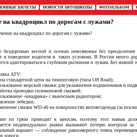
ИОННЫЕ БИЛЕТЫ
НОВОСТИ АВТОШКОЛЫ
ФОТОАЛЬБОМ
е на квадроцикл по дорогам с лужами?
учение на квадроцикл по дорогам с лужами?
о бездорожью весной и осенью невозможна без преодоления
т и поведение водителя в таких условиях. В России много д
ится адаптироваться к глубоким рытвинам и лужам. Без знаний 
овка ATV:
на стандартной цепи на тюнинговую (типа Off Road);
льзование морской смазки для увлажнения подшипников и подв
ботка проводки силиконовой смазкой;
льзование «квадрика» с выносным радиатором;
вление лебедки;
енение смазки WD-40 на поверхностях мотовездехода (за исклю
ие по грязи приводит к заносам, поэтому этот навык долж
ается индивидуально: рывки вызывают потерю контроля за 
льный вариант — соблюдение равномерного темпа перемещен
в дороги.