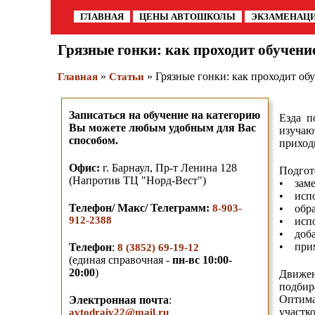
ГЛАВНАЯ
ЦЕНЫ АВТОШКОЛЫ
ЭКЗАМЕНАЦ
Грязные гонки: как проходит обучени
»
» Грязные гонки: как проходит об
Главная
Статьи
Записаться на обучение на категорию
Езда п
Вы можете любым удобным для Вас
изучаю
способом.
приход
О
фис:
г. Барнаул,
Пр-т Ленина 128
Подгот
(Напротив ТЦ "Норд-Вест")
• заме
• испо
Телефон/ Макс/ Телеграмм
:
8-903-
• обра
912-2388
• испо
• доба
• прим
Телефон
:
8 (3852) 69-19-12
(единая справочная -
пн-вс 10:00-
20:00
)
Движен
подбир
Оптима
Электронная почта
:
участко
avtodraiv22@mail.ru