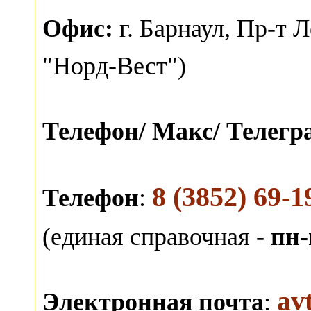
О
фис:
г. Барнаул,
Пр-т Л
"Норд-Вест")
Телефон/ Макс/ Телег
8 (3852) 69-1
Телефон
:
(единая справочная -
пн-
av
Электронная почта
: