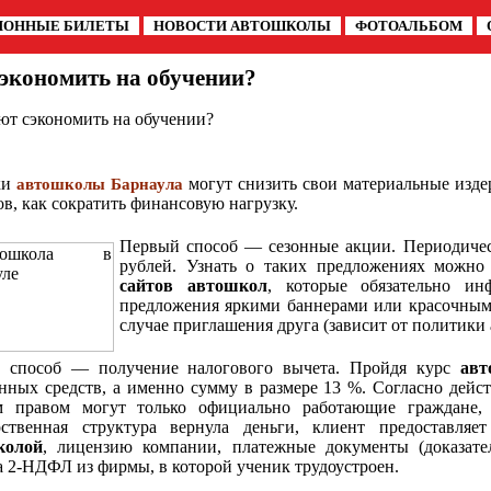
ИОННЫЕ БИЛЕТЫ
НОВОСТИ АВТОШКОЛЫ
ФОТОАЛЬБОМ
экономить на обучении?
ют сэкономить на обучении?
ки
могут снизить свои материальные изде
автошколы Барнаула
ов, как сократить финансовую нагрузку.
Первый способ — сезонные акции. Периодичес
рублей. Узнать о таких предложениях можн
сайтов автошкол
, которые обязательно и
предложения яркими баннерами или красочными
случае приглашения друга (зависит от политики
 способ — получение налогового вычета. Пройдя курс
авт
енных средств, а именно сумму в размере 13 %. Согласно дей
 правом могут только официально работающие граждане, 
рственная структура вернула деньги, клиент предоставляе
колой
, лицензию компании, платежные документы (доказател
а 2-НДФЛ из фирмы, в которой ученик трудоустроен.