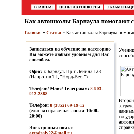
ГЛАВНАЯ
ЦЕНЫ АВТОШКОЛЫ
ЭКЗАМЕНАЦ
Как автошколы Барнаула помогают с
»
» Как автошколы Барнаула помога
Главная
Статьи
Записаться на обучение на категорию
Учени
Вы можете любым удобным для Вас
способ
способом.
О
фис:
г. Барнаул,
Пр-т Ленина 128
(Напротив ТЦ "Норд-Вест")
Телефон/ Макс/ Телеграмм
:
8-903-
912-2388
Второй
Телефон
:
8 (3852) 69-19-12
затрач
(единая справочная -
пн-вс 10:00-
данным
20:00
)
госуда
автош
справк
Электронная почта
:
avtodraiv22@mail.ru