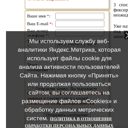
3 спо
фиксир
неожид
Ваше имя
*
:
Ваш E-mail
*
:
Уже на
Ваш номер
под ру
телефона
*
:
записа
Мы используем службу веб-
Тема письма
*
:
аналитики Яндекс.Метрика, которая
использует файлы cookie для
Текст
анализа активности пользователей
сообщения
*
:
Сайта. Нажимая кнопку «Принять»
или продолжая пользоваться
*
Отправляя заявку, Вы выражаете
сайтом, вы соглашаетесь на
Согласие на обработку персональных
данных
в соответствии с нашей
размещение файлов «Cookies» и
Политикой конфиденциальности
обработку данных метрических
систем.
ПОЛИТИКА В ОТНОШЕНИИ
ОБРАБОТКИ ПЕРСОНАЛЬНЫХ ДАННЫХ