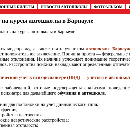
ИОННЫЕ БИЛЕТЫ
НОВОСТИ АВТОШКОЛЫ
ФОТОАЛЬБОМ
ь на курсы автошколы в Барнауле
пасть на курсы автошколы в Барнауле
ть медсправку, а также стать учеником
автошколы Барнаул
т положительное заключение. Причина проста — федеральные н
нные отклонения. Их наличие усложняет понимание теоретическ
дов. Расстройства психики накладывают определенный отпечаток
ический учет в психдиспансере (ПНД) — учиться в автошкол
е заболеваний, которые подтверждены анализами, поведени
 психиатра для дальнейшего
обучения в автошколе
.
ния для постановки на учет динамического типа:
офрения;
тройства настроения;
окие невротические расстройства;
венная отсталость;