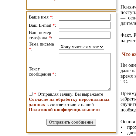
Психич
посту
Ваше имя
*
:
— осно
длител
Ваш E-mail
*
:
Ваш номер
Факт. 
телефона
*
:
на уче
Тема письма
*
:
Что о
Ни одн
Текст
даже н
сообщения
*
:
время 
ТС.
Преиму
*
Отправляя заявку, Вы выражаете
забрат
Согласие на обработку персональных
случит
данных
в соответствии с нашей
Политикой конфиденциальности
необхо
Основн
• прох
• длит