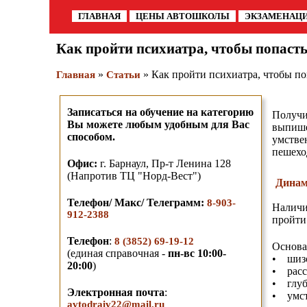
ГЛАВНАЯ
ЦЕНЫ АВТОШКОЛЫ
ЭКЗАМЕНАЦ
Как пройти психиатра, чтобы попаст
»
» Как пройти психиатра, чтобы по
Главная
Статьи
Записаться на обучение на категорию
Получи
Вы можете любым удобным для Вас
выпише
способом.
умстве
пешехо
О
фис:
г. Барнаул,
Пр-т Ленина 128
(Напротив ТЦ "Норд-Вест")
Динам
Телефон/ Макс/ Телеграмм
:
8-903-
Наличи
912-2388
пройти
Телефон
:
8 (3852) 69-19-12
Основа
(единая справочная -
пн-вс 10:00-
• шиз
20:00
)
• расс
• глуб
Электронная почта
:
• умст
avtodraiv22@mail.ru