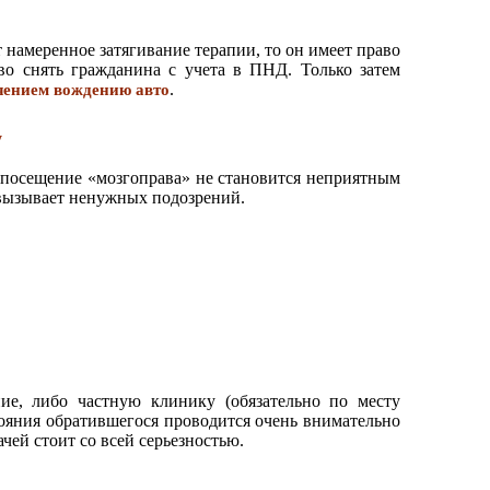
 намеренное затягивание терапии, то он имеет право
во снять гражданина с учета в ПНД. Только затем
.
чением вождению авто
у
о посещение «мозгоправа» не становится неприятным
 вызывает ненужных подозрений.
ие, либо частную клинику (обязательно по месту
тояния обратившегося проводится очень внимательно
чей стоит со всей серьезностью.