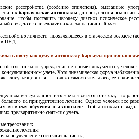
еские расстройства (особенно эпилепсия), вызванные упот
плению в
барнаульские автошколы
до наступления ремиссии. 
вание, чтобы поставить человеку диагноз психическое расс
ьный срок, то его переводят на консультационный учет.
Расстройство личности, проявляющееся в старческом возрасте (д
т в ПНД.
жидать поступающему в автошколу Барнаула при постановке
о образовательное учреждение не примет документы у человека
а консультационном учете. Хотя динамическая форма наблюдения
как консультационная — только самостоятельного, ее наличие 
ществом консультационного учета является тот факт, что раб
ь больного на принудительное лечение. Однако человек все рав
ься во время
обучения в автошколе
. Чтобы психиатр выдал
димо предварительно сняться с учета.
ые требования:
ождение лечения;
ельное улучшение состояния пациента;