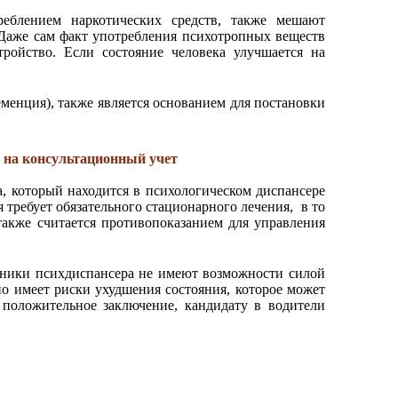
реблением наркотических средств, также мешают
Даже сам факт употребления психотропных веществ
тройство. Если состояние человека улучшается на
еменция), также является основанием для постановки
 на консультационный учет
, который находится в психологическом диспансере
 требует обязательного стационарного лечения, в то
также считается противопоказанием для управления
отники психдиспансера не имеют возможности силой
но имеет риски ухудшения состояния, которое может
 положительное заключение, кандидату в водители