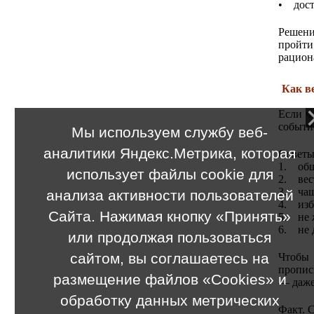
• дост
Решени
пройти
рацион
Как в
Если ч
событи
Мы используем службу веб-
аналитики Яндекс.Метрика, которая
Советы
1. общ
использует файлы cookie для
2. вес
3. чаще
анализа активности пользователей
4. изб
Сайта. Нажимая кнопку «Принять»
5. не 
6. не 
или продолжая пользоваться
сайтом, вы соглашаетесь на
Чтобы 
пропис
размещение файлов «Cookies» и
— даже
обработку данных метрических
Факт. С