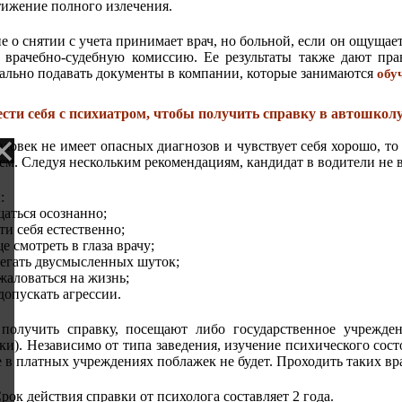
ижение полного излечения.
е о снятии с учета принимает врач, но больной, если он ощущает
 врачебно-судебную комиссию. Ее результаты также дают пра
ально подавать документы в компании, которые занимаются
обу
ести себя с психиатром, чтобы получить справку в автошкол
еловек не имеет опасных диагнозов и чувствует себя хорошо, т
ем. Следуя нескольким рекомендациям, кандидат в водители не
:
аться осознанно;
ти себя естественно;
 смотреть в глаза врачу;
егать двусмысленных шуток;
жаловаться на жизнь;
допускать агрессии.
получить справку, посещают либо государственное учрежден
ки). Независимо от типа заведения, изучение психического сос
 в платных учреждениях поблажек не будет. Проходить таких вра
рок действия справки от психолога составляет 2 года.