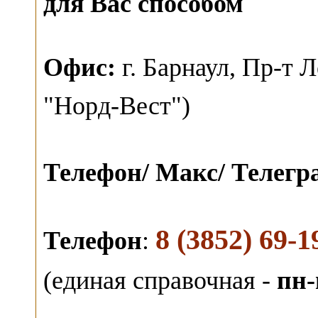
для Вас способом
О
фис:
г. Барнаул,
Пр-т Л
"Норд-Вест")
Телефон/ Макс/ Телег
8 (3852) 69-1
Телефон
:
(единая справочная -
пн-