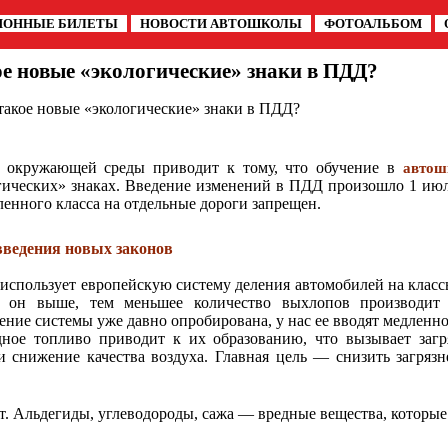
ИОННЫЕ БИЛЕТЫ
НОВОСТИ АВТОШКОЛЫ
ФОТОАЛЬБОМ
е новые «экологические» знаки в ПДД?
такое новые «экологические» знаки в ПДД?
 окружающей среды приводит к тому, что обучение в
автош
гических» знаках. Введение изменений в ПДД произошло 1 июл
ленного класса на отдельные дороги запрещен.
введения новых законов
 использует европейскую систему деления автомобилей на класс
м он выше, тем меньшее количество выхлопов производит
ение системы уже давно опробирована, у нас ее вводят медленно,
дное топливо приводит к их образованию, что вызывает заг
и снижение качества воздуха. Главная цель — снизить загрязн
.
. Альдегиды, углеводороды, сажа — вредные вещества, которые 