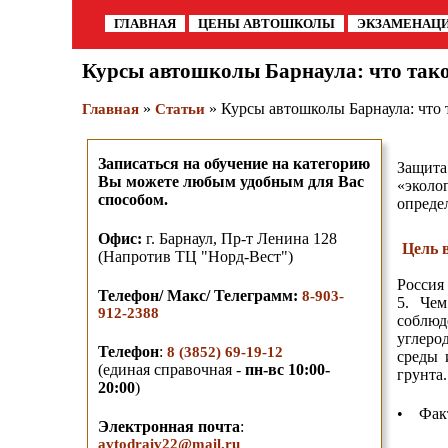
ГЛАВНАЯ
ЦЕНЫ АВТОШКОЛЫ
ЭКЗАМЕНАЦ
Курсы автошколы Барнаула: что тако
»
» Курсы автошколы Барнаула: что 
Главная
Статьи
Записаться на обучение на категорию
Защита
Вы можете любым удобным для Вас
«эколо
способом.
опреде
О
фис:
г. Барнаул,
Пр-т Ленина 128
Цель 
(Напротив ТЦ "Норд-Вест")
Россия
Телефон/ Макс/ Телеграмм
:
8-903-
5. Че
912-2388
соблюд
углеро
Телефон
:
8 (3852) 69-19-12
среды 
(единая справочная -
пн-вс 10:00-
грунта
20:00
)
• Факт
Электронная почта
:
avtodraiv22@mail.ru