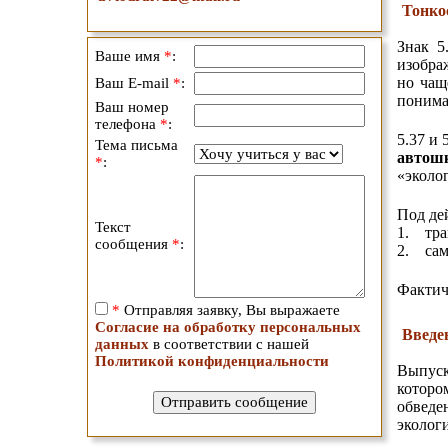
Тонко
Знак 5
Ваше имя
*
:
изобра
но чащ
Ваш E-mail
*
:
понима
Ваш номер
телефона
*
:
5.37 и
Тема письма
автош
*
:
«эколо
Под де
Текст
1. тра
сообщения
*
:
2. сам
Фактич
*
Отправляя заявку, Вы выражаете
Согласие на обработку персональных
Введе
данных
в соответствии с нашей
Политикой конфиденциальности
Выпус
которо
обведе
эколог