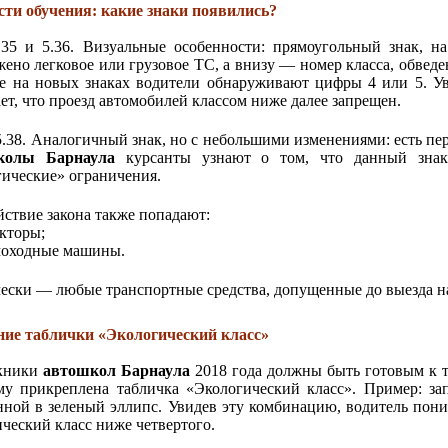
сти обучения: какие знаки появились?
.35 и 5.36. Визуальные особенности: прямоугольный знак, на
жено легковое или грузовое ТС, а внизу — номер класса, обведен
е на новых знаках водители обнаруживают цифры 4 или 5. У
ет, что проезд автомобилей классом ниже далее запрещен.
 5.38. Аналогичный знак, но с небольшими изменениями: есть пер
колы Барнаула
курсанты узнают о том, что данный знак 
гические» ограничения.
йствие закона также попадают:
кторы;
оходные машины.
ески — любые транспортные средства, допущенные до выезда на
ние таблички «Экологический класс»
кники
автошкол Барнаула
2018 года должны быть готовым к то
му прикреплена табличка «Экологический класс». Пример: з
нной в зеленый эллипс. Увидев эту комбинацию, водитель пони
ический класс ниже четвертого.