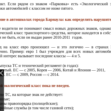
. Если рядом со знаком «Парковка» есть «Экологический зн
вки автомобилей с классом не ниже пятого.
ние в автошколах города Барнаула: как определить нарушит
 водители не понимают смысл новых дорожных знаков, однако 
ический класс транспортного средства, которое находится в со
 не быть, если он выдан ранее 2010-2011 годов.
д на класс евро произошел — и это логично — в странах Е
енно. Пример: евро 1 был учрежден для всех новых автомоб
й интерес вызывает последние классы — 4 и 5.
ыпуска ТС и технический регламент (в годах):
ертый. ЕС — с 2005, Корея — 2006, Китай и Япония — 2011,
й. ЕС — с 2009, Россия — с 2014.
й экологический класс пока не введен.
и ТС, на которые знак не действует:
нные;
аны правопорядка (полицейские);
рийные службы (в том числе газовой сети);