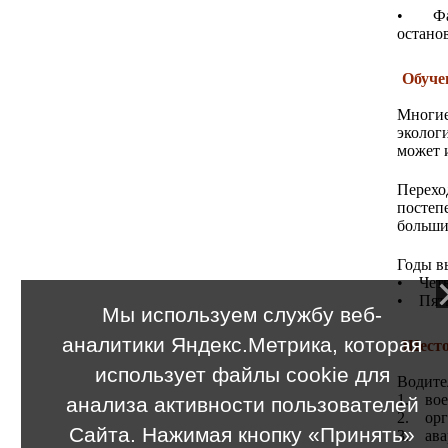
• Факт
остано
Обуче
Многие
эколог
может и
Перехо
постеп
больши
Годы в
• Четв
• Пяты
Мы используем службу веб-
аналитики Яндекс.Метрика, которая
Шесто
использует файлы cookie для
Водител
1. вое
анализа активности пользователей
2. орг
Сайта. Нажимая кнопку «Принять»
3. ава