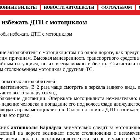
ИОННЫЕ БИЛЕТЫ
НОВОСТИ АВТОШКОЛЫ
ФОТОАЛЬБОМ
 избежать ДТП с мотоциклом
собы избежать ДТП с мотоциклом
ие автолюбителя с мотоциклистом по одной дороге, как пред
гим причинам. Высокая маневренность транспортного средства 
ийным ситуациям, но их всегда можно избежать. Статистика п
м столкновением мотоцикла с другими ТС.
 опытных автолюбителей:
ательность. В 2 раза чаще смотреть в зеркала заднего вида, 
 авто всего за пару секунд.
юдение дистанции. Опережать мотоциклиста нежелательно: в
 падение человека и попадание его под колеса сзади движущегос
юдать права мотоциклистов. Около половины ДТП возникает из-
 на это право.
кник
автошколы Барнаула
внимательно следит за мотоциклис
ествий на дороге возникает после столкновения с незамече
ее время, когда на дорожном полотне остался снег и участки обл