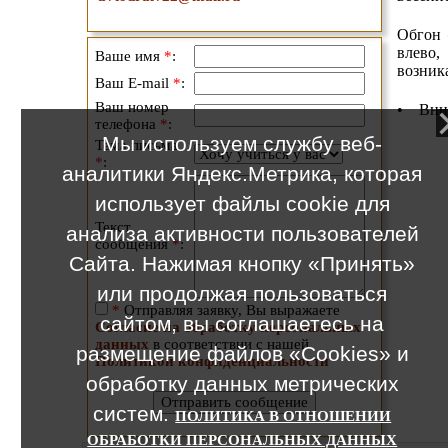
Обгон 
влево,
Ваше имя
*
:
возника
Ваш E-mail
*
:
Ваш номер
• Вним
телефона
*
:
Мы используем службу веб-
Тема письма
*
:
аналитики Яндекс.Метрика, которая
использует файлы cookie для
Текст
анализа активности пользователей
сообщения
*
:
Сайта. Нажимая кнопку «Принять»
или продолжая пользоваться
*
Отправляя заявку, Вы выражаете
сайтом, вы соглашаетесь на
Согласие на обработку персональных
данных
в соответствии с нашей
размещение файлов «Cookies» и
Политикой конфиденциальности
обработку данных метрических
систем.
ПОЛИТИКА В ОТНОШЕНИИ
ОБРАБОТКИ ПЕРСОНАЛЬНЫХ ДАННЫХ