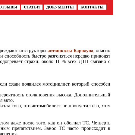
ОТЗЫВЫ
СТАТЬИ
ДОКУМЕНТЫ
КОНТАКТЫ
упреждают инструкторы
, опасно
автошколы Барнаула
и способность быстро разгоняться нередко приводят
одогревает страхи: около 11 % всех ДТП связано с
если сзади появился мотоциклист, который способен
ероятность столкновения высока. Дополнительный
я авто.
за того, что автомобилист не пропустил его, хотя
том даже после того, как он обогнал ТС. Четверть
нным препятствием. Занос ТС часто происходит в
еденения.