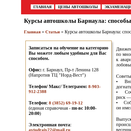
ГЛАВНАЯ
ЦЕНЫ АВТОШКОЛЫ
ЭКЗАМЕНАЦ
Курсы автошколы Барнаула: способы
»
» Курсы автошколы Барнаула: спо
Главная
Статьи
Записаться на обучение на категорию
Движен
Вы можете любым удобным для Вас
по мно
способом.
к авар
лобовы
О
фис:
г. Барнаул,
Пр-т Ленина 128
(Напротив ТЦ "Норд-Вест")
Советы
• Вним
Телефон/ Макс/ Телеграмм
:
8-903-
догнать
912-2388
• Собл
риск —
• Собл
Телефон
:
8 (3852) 69-19-12
он имел
(единая справочная -
пн-вс 10:00-
20:00
)
Выпус
происш
Электронная почта
:
весенн
avtodraiv22@mail.ru