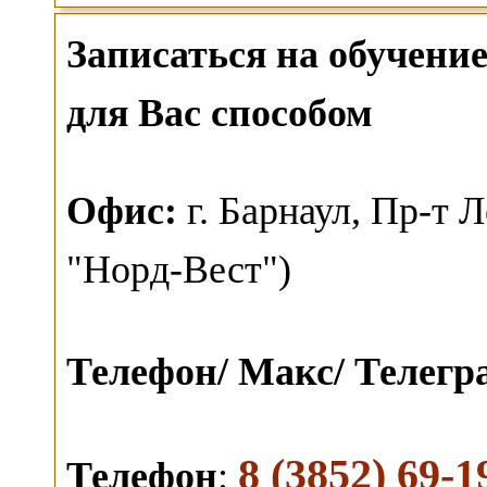
Записаться на обучен
для Вас способом
О
фис:
г. Барнаул,
Пр-т Л
"Норд-Вест")
Телефон/ Макс/ Телег
8 (3852) 69-1
Телефон
: