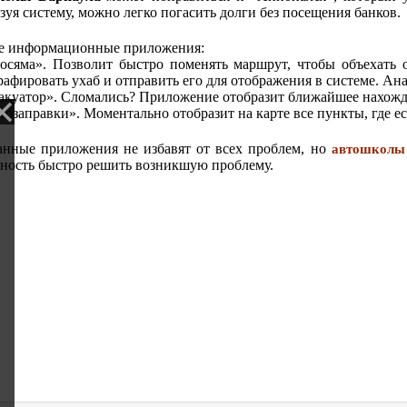
зуя систему, можно легко погасить долги без посещения банков.
 информационные приложения:
яма». Позволит быстро поменять маршрут, чтобы объехать о
рафировать ухаб и отправить его для отображения в системе. Ан
куатор». Сломались? Приложение отобразит ближайшее нахожде
озаправки». Моментально отобразит на карте все пункты, где е
анные приложения не избавят от всех проблем, но
автошколы
ность быстро решить возникшую проблему.