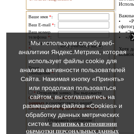
Исполь
Важные
Ваше имя
*
:
• «Рос
Ваш E-mail
*
:
сфотог
• «Эва
Ваш номер
телефона
*
:
• «Авт
Мы используем службу веб-
Тема письма
*
:
Хотя д
аналитики Яндекс.Метрика, которая
возмож
использует файлы cookie для
Текст
анализа активности пользователей
сообщения
*
:
Сайта. Нажимая кнопку «Принять»
или продолжая пользоваться
*
Отправляя заявку, Вы выражаете
сайтом, вы соглашаетесь на
Согласие на обработку персональных
данных
в соответствии с нашей
размещение файлов «Cookies» и
Политикой конфиденциальности
обработку данных метрических
систем.
ПОЛИТИКА В ОТНОШЕНИИ
ОБРАБОТКИ ПЕРСОНАЛЬНЫХ ДАННЫХ