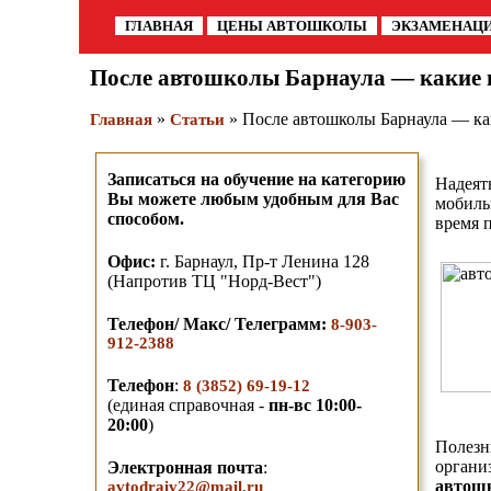
ГЛАВНАЯ
ЦЕНЫ АВТОШКОЛЫ
ЭКЗАМЕНАЦ
После автошколы Барнаула — какие 
»
» После автошколы Барнаула — к
Главная
Статьи
Записаться на обучение на категорию
Надеят
Вы можете любым удобным для Вас
мобиль
способом.
время 
О
фис:
г. Барнаул,
Пр-т Ленина 128
(Напротив ТЦ "Норд-Вест")
Телефон/ Макс/ Телеграмм
:
8-903-
912-2388
Телефон
:
8 (3852) 69-19-12
(единая справочная -
пн-вс 10:00-
20:00
)
Полезн
органи
Электронная почта
:
автош
avtodraiv22@mail.ru