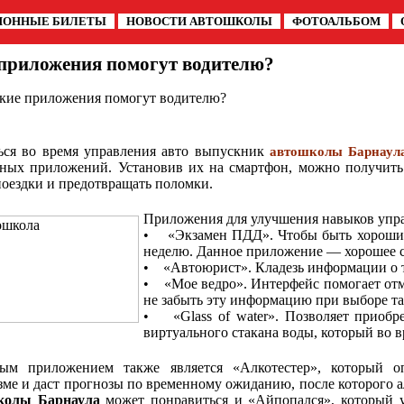
ИОННЫЕ БИЛЕТЫ
НОВОСТИ АВТОШКОЛЫ
ФОТОАЛЬБОМ
приложения помогут водителю?
акие приложения помогут водителю?
ься во время управления авто выпускник
автошколы Барнаул
ных приложений. Установив их на смартфон, можно получить
поездки и предотвращать поломки.
Приложения для улучшения навыков упр
• «Экзамен ПДД». Чтобы быть хорошим 
неделю. Данное приложение — хорошее с
• «Автоюрист». Кладезь информации о 
• «Мое ведро». Интерфейс помогает отм
не забыть эту информацию при выборе та
• «Glass of water». Позволяет приобре
виртуального стакана воды, который во в
ым приложением также является «Алкотестер», который о
зме и даст прогнозы по временному ожиданию, после которого 
колы Барнаула
может понравиться и «Айпопался», который у