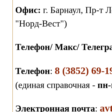
О
фис:
г. Барнаул,
Пр-т Л
"Норд-Вест")
Телефон/ Макс/ Телег
8 (3852) 69-1
Телефон
:
(единая справочная -
пн-
av
Электронная почта
: