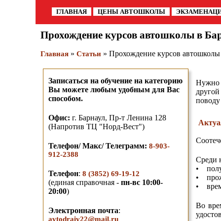
ГЛАВНАЯ
ЦЕНЫ АВТОШКОЛЫ
ЭКЗАМЕНАЦ
Прохождение курсов автошколы в Бар
»
» Прохождение курсов автошколы 
Главная
Статьи
Записаться на обучение на категорию
Нужно 
Вы можете любым удобным для Вас
другой
способом.
поводу
О
фис:
г. Барнаул,
Пр-т Ленина 128
Актуа
(Напротив ТЦ "Норд-Вест")
Соотеч
Телефон/ Макс/ Телеграмм
:
8-903-
912-2388
Среди 
• полу
Телефон
:
8 (3852) 69-19-12
• прож
(единая справочная -
пн-вс 10:00-
• врем
20:00
)
Во вре
Электронная почта
:
удосто
avtodraiv22@mail.ru