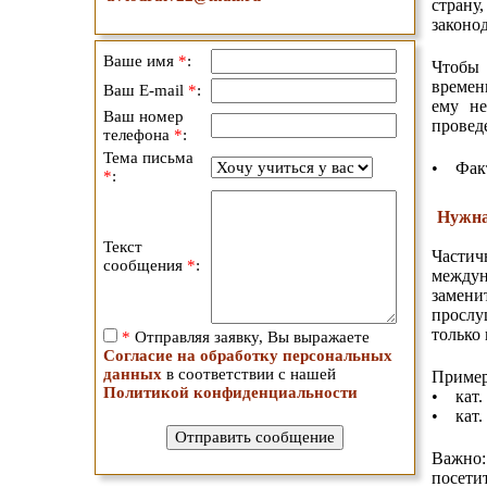
страну
законо
Ваше имя
*
:
Чтобы 
времен
Ваш E-mail
*
:
ему не
Ваш номер
провед
телефона
*
:
Тема письма
• Факт
*
:
Нужна
Текст
Частич
сообщения
*
:
междун
замени
прослу
только
*
Отправляя заявку, Вы выражаете
Согласие на обработку персональных
данных
в соответствии с нашей
Пример
Политикой конфиденциальности
• кат.
• кат. 
Важно:
посети