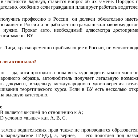
, в частности Барнаул, ставится вопрос об их замене. Порядок
дательно, особенно если гражданин планирует работать водител
получить профессию в России, он должен обязательно имет
но живет в России и не работает по гражданско-правовому догов
 нужно. Прокат авто, необходимый дляосмотра достопримеч
ения замены ВУ.
. Лица, кратковременно прибывающие в России, не меняют води
 ли автошкола?
но — да, хотя проходить снова весь курс водительского мастер
ародного образца, автолюбитель получает легальную возможн
ть документ, владельцу международного удостоверения все-
шивания теоретического курса. Если в ВУ есть несколько откр
 на высшую категорию.
:
 В является высшей по отношению к А;
D условно «выше» кат. A, B, C.
 замена водительских прав также не производится образоват
ть барнаульское ГИБДД, а, вернее, — его подотдел под наз