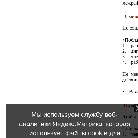
межрай
Замен
Но ест
«Побла
1. раб
2. дип
3. чле
4. раб
Не мен
дневно
• Важн
Прием
Мы используем службу веб-
Чтобы 
аналитики Яндекс.Метрика, которая
Список
использует файлы cookie для
1. зая