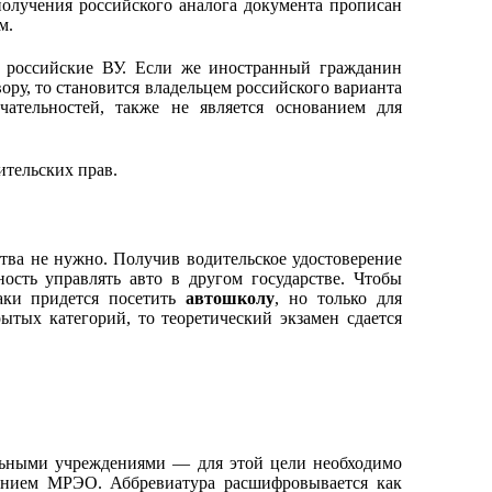
 получения российского аналога документа прописан
ем.
ь российские ВУ. Если же иностранный гражданин
ору, то становится владельцем российского варианта
ательностей, также не является основанием для
тельских прав.
ства не нужно. Получив водительское удостоверение
ость управлять авто в другом государстве. Чтобы
таки придется посетить
автошколу
, но только для
ытых категорий, то теоретический экзамен сдается
ельными учреждениями — для этой цели необходимо
ванием МРЭО. Аббревиатура расшифровывается как