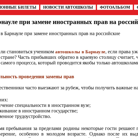
ИОННЫЕ БИЛЕТЫ
НОВОСТИ АВТОШКОЛЫ
ФОТОАЛЬБОМ
науле при замене иностранных прав на россий
в Барнауле при замене иностранных прав на российские
ли становиться учеником
, если права у
автошколы в Барнауле
 стране? Часть прибывших обратно в краевую столицу считает, 
 самого процесса, который проводится якобы только автошколам
льность проведения замены прав
ественники часто выезжают за рубеж, чтобы получить важные на
них:
чение специальности в иностранном вузе;
ивание в иностранном государстве;
енное трудоустройство.
мя пребывания за пределами родины некоторые гости решают 
верение, особенно в молодом возрасте. Однако после их вы