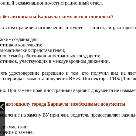
онный экзаменационно-регистрационный отдел.
а без автошколы Барнаула: кому посчастливилось?
ь в этом правиле и исключения, а точнее — список лиц, которые 
жки» созданы для:
отников консульств;
ломатических представителей;
нов семей работников иностранных государств;
отников, участвующих в международном движении.
ять удостоверение разрешено и тем, кто получил вид на жит
го периода с момента получения ВНЖ. Инспекторы ГИБДД не вп
о. При замене прав иностранный вариант документа не изымается
 в автошколу города Барнаула: необходимые документы
заявление на замену ВУ приняли, водитель предоставляет важные 
 документов:
вление о замене;