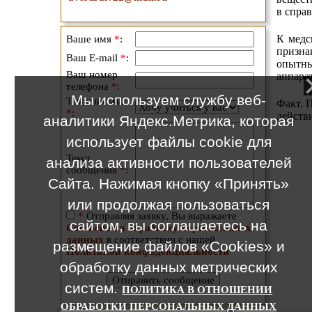
в спра
К медс
Ваше имя
*
:
призна
Ваш E-mail
*
:
опытны
Ваш номер
аппара
телефона
*
:
Мы используем службу веб-
Тема письма
Факт. 
*
:
действи
аналитики Яндекс.Метрика, которая
использует файлы cookie для
Текст
анализа активности пользователей
сообщения
*
:
Сайта. Нажимая кнопку «Принять»
или продолжая пользоваться
*
Отправляя заявку, Вы выражаете
сайтом, вы соглашаетесь на
Согласие на обработку персональных
данных
в соответствии с нашей
размещение файлов «Cookies» и
Политикой конфиденциальности
обработку данных метрических
систем.
ПОЛИТИКА В ОТНОШЕНИИ
ОБРАБОТКИ ПЕРСОНАЛЬНЫХ ДАННЫХ