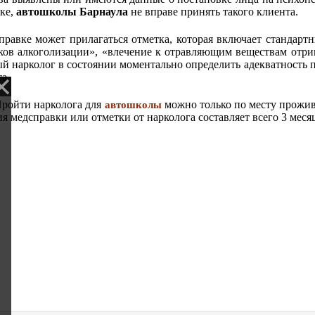
вке,
автошколы Барнаула
не вправе принять такого клиента.
правке может прилагаться отметка, которая включает стандарт
ков алкоголизации», «влечение к отравляющим веществам отри
й нарколог в состоянии моментально определить адекватность п
та.
Пройти нарколога для
можно только по месту прожив
автошколы
я медсправки или отметки от нарколога составляет всего 3 меся