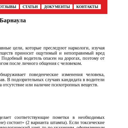
ОТЗЫВЫ
СТАТЬИ
ДОКУМЕНТЫ
КОНТАКТЫ
 Барнаула
вные цели, которые преследуют наркологи, изучая
ществ приносит ощутимый и непоправимый вред
ь. Подобный водитель опасен на дорогах, поэтому от
огом после личного общения с человеком.
бнаруживает поведенческие изменения человека,
ав. В подозрительных случаях кандидата в водители
а отсутствие или наличие психотропных веществ.
 делает соответствующие пометки в необходимых
е) состоит» (2 варианта штампа). Если токсические
врологический учет, то по указаниям, оформленным