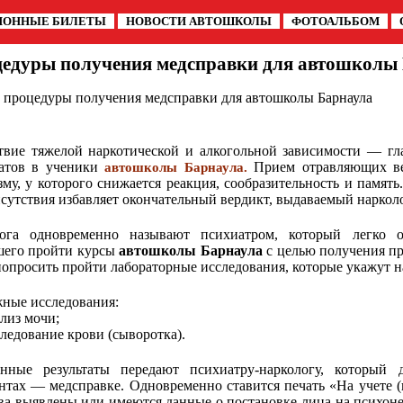
ИОННЫЕ БИЛЕТЫ
НОВОСТИ АВТОШКОЛЫ
ФОТОАЛЬБОМ
цедуры получения медсправки для автошколы
 процедуры получения медсправки для автошколы Барнаула
твие тяжелой наркотической и алкогольной зависимости — гла
атов в ученики
Прием отравляющих ве
автошколы Барнаула.
зму, у которого снижается реакция, сообразительность и памят
исутствия избавляет окончательный вердикт, выдаваемый наркол
ога одновременно называют психиатром, который легко о
его пройти курсы
автошколы Барнаула
с целью получения пр
попросить пройти лабораторные исследования, которые укажут н
ные исследования:
лиз мочи;
ледование крови (сыворотка).
нные результаты передают психиатру-наркологу, который
нтах — медсправке. Одновременно ставится печать «На учете (н
ва выявлены или имеются данные о постановке лица на психоне