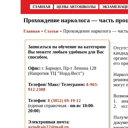
ГЛАВНАЯ
ЦЕНЫ АВТОШКОЛЫ
ЭКЗАМЕНАЦ
Прохождение нарколога — часть про
»
» Прохождение нарколога — часть
Главная
Статьи
Записаться на обучение на категорию
Отсутс
Вы можете любым удобным для Вас
кандид
способом.
органи
его пр
О
фис:
г. Барнаул,
Пр-т Ленина 128
(Напротив ТЦ "Норд-Вест")
Наркол
решивш
Телефон/ Макс/ Телеграмм
:
8-903-
могут 
912-2388
Возмож
Телефон
:
8 (3852) 69-19-12
1. ана
(единая справочная -
пн-вс 10:00-
2. исс
20:00
)
Получе
Электронная почта
:
докуме
avtodraiv22@mail.ru
вещест