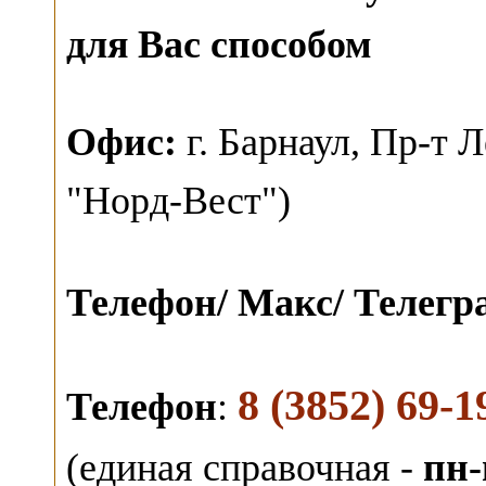
для Вас способом
О
фис:
г. Барнаул,
Пр-т Л
"Норд-Вест")
Телефон/ Макс/ Телег
8 (3852) 69-1
Телефон
:
(единая справочная -
пн-