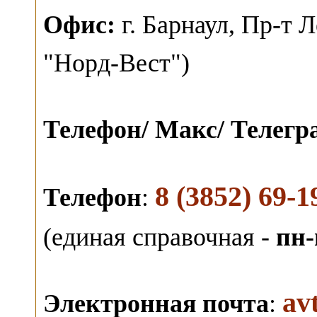
О
фис:
г. Барнаул,
Пр-т Л
"Норд-Вест")
Телефон/ Макс/ Телег
8 (3852) 69-1
Телефон
:
(единая справочная -
пн-
av
Электронная почта
: