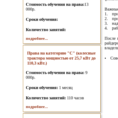
Стоимость обучения на права:
13
000р.
Важные
1. при
2. при
Сроки обучения:
3. над
4. рабо
Количество занятий:
После 
подробнее...
райдер
владел
Права на категорию "C" (колесные
трактора мощностью от 25,7 кВт до
• Сове
110,3 кВт.)
Стоимость обучения на права:
9
000р.
Сроки обучения:
1 месяц
Количество занятий:
110 часов
подробнее...