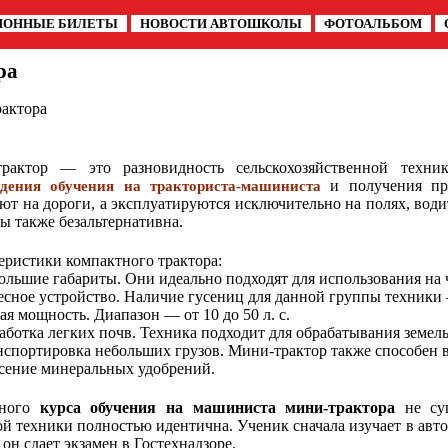
ИОННЫЕ БИЛЕТЫ
НОВОСТИ АВТОШКОЛЫ
ФОТОАЛЬБОМ
ра
актора
рактор — это разновидность сельскохозяйственной техник
и получения пра
дения обучения на тракториста-машиниста
ют на дороги, а эксплуатируются исключительно на полях, вод
сы также безальтернативна.
еристики компактного трактора:
льшие габариты. Они идеально подходят для использования на 
сное устройство. Наличие гусениц для данной группы техники 
я мощность. Диапазон — от 10 до 50 л. с.
ботка легких почв. Техника подходит для обрабатывания земель
спортировка небольших грузов. Мини-трактор также способен вы
ение минеральных удобрений.
ьного
курса обучения на машиниста мини-трактора
не сущ
ой техники полностью идентична. Ученик сначала изучает в авто
он сдает экзамен в Гостехнадзоре.