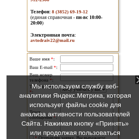
Телефон
:
8 (3852) 69-19-12
(единая справочная -
пн-вс 10:00-
20:00
)
Электронная почта
:
avtodraiv22@mail.ru
Ваше имя
*
:
Ваш E-mail
*
:
Ваш номер
телефона
*
:
Мы используем службу веб-
Тема письма
*
:
аналитики Яндекс.Метрика, которая
использует файлы cookie для
Текст
анализа активности пользователей
сообщения
*
:
Сайта. Нажимая кнопку «Принять»
или продолжая пользоваться
*
Отправляя заявку, Вы выражаете