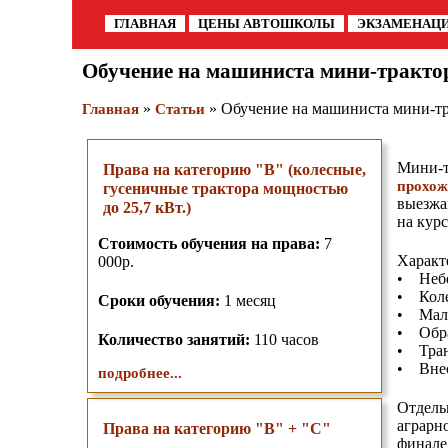
ГЛАВНАЯ
ЦЕНЫ АВТОШКОЛЫ
ЭКЗАМЕНАЦ
Обучение на машиниста мини-тракто
»
» Обучение на машиниста мини-тр
Главная
Статьи
Мини-т
Права на категорию "B" (колесные,
прохож
гусеничные трактора мощностью
выезжа
до 25,7 кВт.)
на кур
Стоимость обучения на права:
7
Характ
000р.
• Небо
• Коле
Сроки обучения:
1 месяц
• Мала
• Обра
Количество занятий:
110 часов
• Тран
• Внес
подробнее...
Отдел
аграрн
Права на категорию "B" + "C"
финале 