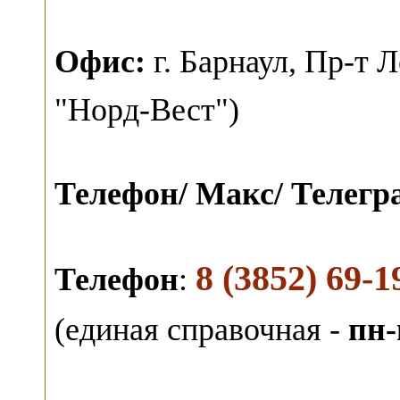
О
фис:
г. Барнаул,
Пр-т Л
"Норд-Вест")
Телефон/ Макс/ Телег
8 (3852) 69-1
Телефон
:
(единая справочная -
пн-