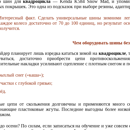
р шин для
квадроцикла
— Kenda K584 Snow Mad, и упоминан
ых покрышек. Это одна из подсказок при выборе резины, адаптир
Интересный факт. Сделать универсальные шины зимними легк
каждое колесо достаточно от 70 до 100 единиц, но результат о
получится.
Чем оборудовать шины без
айдер планирует лишь изредка кататься зимой на
квадроцикле
,
буваться, достаточно приобрести цепи противоскольжен
ительные накладки усиливают сцепление с плотным снегом и п
рыхлый снег («каша»);
участки с глубокой грязью;
лёд.
ые цепи от скольжения долговечны и применяются много се
нающие пластиковые жгуты. Последние выгодны более низкой 
ажом.
 до осени? По силам, если записаться на обучение и уже совсем