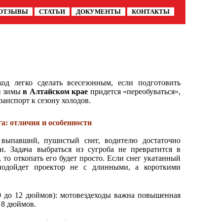
ОТЗЫВЫ
СТАТЬИ
ДОКУМЕНТЫ
КОНТАКТЫ
од легко сделать всесезонным, если подготовить
й зимы
в Алтайском крае
придется «переобуваться»,
ранспорт к сезону холодов.
а: отличия и особенности
 выпавший, пушистый снег, водителю достаточно
. Задача выбраться из сугроба не превратится в
, то откопать его будет просто. Если снег укатанный
 подойдет проектор не с длинными, а короткими
0 до 12 дюймов): мотовездеходы важна повышенная
е 8 дюймов.