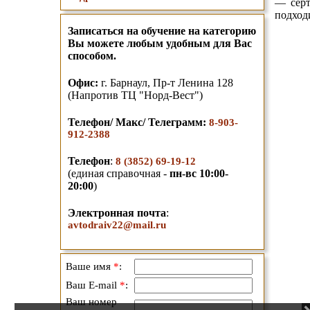
— сер
подход
Записаться на обучение на категорию
Вы можете любым удобным для Вас
способом.
О
фис:
г. Барнаул,
Пр-т Ленина 128
(Напротив ТЦ "Норд-Вест")
Телефон/ Макс/ Телеграмм
:
8-903-
912-2388
Телефон
:
8 (3852) 69-19-12
(единая справочная -
пн-вс 10:00-
20:00
)
Электронная почта
:
avtodraiv22@mail.ru
Ваше имя
*
:
Ваш E-mail
*
:
Ваш номер