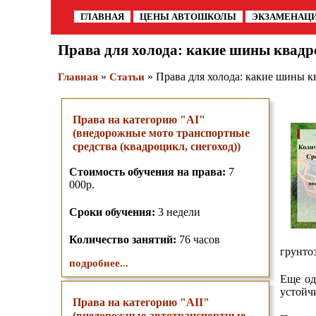
ГЛАВНАЯ
ЦЕНЫ АВТОШКОЛЫ
ЭКЗАМЕНАЦ
Права для холода: какие шины квадр
»
» Права для холода: какие шины к
Главная
Статьи
Права на категорию "AI"
(внедорожные мото транспортные
средства (квадроцикл, снегоход))
Стоимость обучения на права:
7
000р.
Сроки обучения:
3 недели
Количество занятий:
76 часов
грунто
подробнее...
Еще од
устойч
Права на категорию "AII"
(внедорожные автотранспортные