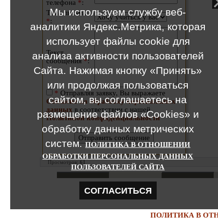
телефона
*
:
Мы используем службу веб-
Тема письма
*
:
аналитики Яндекс.Метрика, которая
использует файлы cookie для
Текст
анализа активности пользователей
сообщения
*
:
Сайта. Нажимая кнопку «Принять»
или продолжая пользоваться
*
Отправляя заявку, Вы выражаете
сайтом, вы соглашаетесь на
Согласие на обработку персональных
данных
в соответствии с нашей
размещение файлов «Cookies» и
Политикой конфиденциальности
обработку данных метрических
систем.
ПОЛИТИКА В ОТНОШЕНИИ
ОБРАБОТКИ ПЕРСОНАЛЬНЫХ ДАННЫХ
Просмотров
:
61
ПОЛЬЗОВАТЕЛЕЙ САЙТА
СОГЛАСИТЬСЯ
ПОЛИТИКА В ОТ