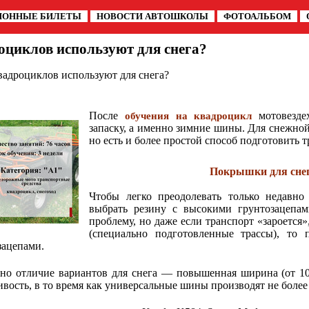
ИОННЫЕ БИЛЕТЫ
НОВОСТИ АВТОШКОЛЫ
ФОТОАЛЬБОМ
оциклов используют для снега?
вадроциклов используют для снега?
После
мотовездех
обучения на квадроцикл
запаску, а именно зимние шины. Для снежно
но есть и более простой способ подготовить т
Покрышки для снег
Чтобы легко преодолевать только недавно
выбрать резину с высокими грунтозацепами
проблему, но даже если транспорт «зароется»
(специально подготовленные трассы), то
зацепами.
но отличие вариантов для снега — повышенная ширина (от 1
ивость, в то время как универсальные шины производят не боле