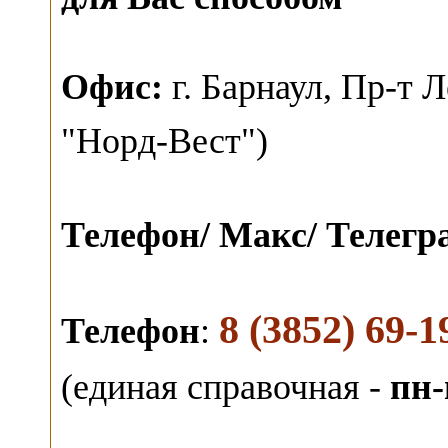
О
фис:
г. Барнаул,
Пр-т Л
"Норд-Вест")
Телефон/ Макс/ Телег
8 (3852) 69-1
Телефон
:
(единая справочная -
пн-